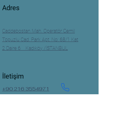
Adres
Caddebostan Mah. Operatör Cemil
Topuzlu Cad. Park Apt. No: 68/1 Kat
2 Daire 6 Kadıköy /İSTANBUL
İletişim
+90 216 3554971
+90 544 3739720
Çalışma Saatleri