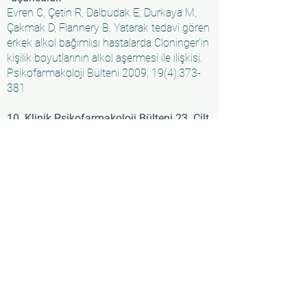
Evren C, Çetin R, Dalbudak E, Durkaya M,
Çakmak D, Flannery B. Yatarak tedavi gören
erkek alkol bağımlısı hastalarda Cloninger’in
kişilik boyutlarının alkol aşermesi ile ilişkisi.
Psikofarmakoloji Bülteni 2009; 19(4):373-
381
10. Klinik Psikofarmakoloji Bülteni 23. Cilt
Araştırma Yazıları Teşvik Ödülleri
“ikincilik”
Bozkurt M, Evren C, Yilmaz A, Can Y,
Cetingok S. Aggression and Impulsivity in
Different Groups of Alcohol and Heroin
Dependent Inpatient Men. Klinik
Psikofarmakoloji Bülteni 2013; 23(4):335-4
11. Klinik Psikofarmakoloji Bülteni 24. Cilt
Araştırma Yazıları Teşvik Ödülleri
“birincilik”
Evren C, Karabulut V, Can Y, Bozkurt M,