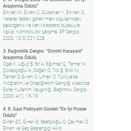
Araştırma Ödülü”
Erkıran M, Evren C, Güzelhan Y, Erkıran G.
Yatarak tedavi gören mani olgularındaki
saldırganlık ve kan kolesterol düzeyiyle
ilişkisi: Kontrollü bir çalışma. 3P Dergisi
2002; 10(3):221-228.
3. Bağımlılık Dergisi “Dimitri Karayani”
Araştırma Ödülü
Ögel K, Uğuz Ş, Sır A, Eğilmez Ç, Tamar M,
Çorapçıoğlu A, Doğan O, Tot Ş, Bilici M,
Tamar D, Evren C, Liman O. Türkiye’de
İlköğretim ve Ortaöğretim Gençliği Arasında
Esrar Kullanım Yaygınlığı. Bağımlılık Dergisi
2003; 4(1): 15-19.
4. 8. Gazi Psikiyatri Günleri “En İyi Poster
Ödülü”
Evren EC, Evren B, Saatçioğlu Ö, Çakmak D.
Erken ve Geç Başlangıçlı Alkol