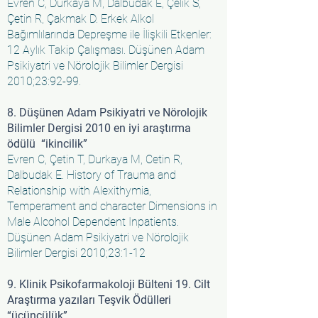
Evren C, Durkaya M, Dalbudak E, Çelik S,
Çetin R, Çakmak D. Erkek Alkol
Bağımlılarında Depreşme ile İlişkili Etkenler:
12 Aylık Takip Çalışması. Düşünen Adam
Psikiyatri ve Nörolojik Bilimler Dergisi
2010;23:92-99.
8. Düşünen Adam Psikiyatri ve Nörolojik
Bilimler Dergisi 2010 en iyi araştırma
ödülü “ikincilik”
Evren C, Çetin T, Durkaya M, Cetin R,
Dalbudak E. History of Trauma and
Relationship with Alexithymia,
Temperament and character Dimensions in
Male Alcohol Dependent Inpatients.
Düşünen Adam Psikiyatri ve Nörolojik
Bilimler Dergisi 2010;23:1-12
9. Klinik Psikofarmakoloji Bülteni 19. Cilt
Araştırma yazıları Teşvik Ödülleri
“üçüncülük”